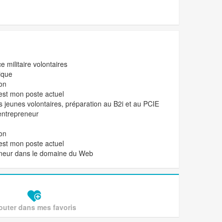
e militaire volontaires
ique
on
est mon poste actuel
 jeunes volontaires, préparation au B2i et au PCIE
entrepreneur
on
est mon poste actuel
neur dans le domaine du Web
outer dans mes favoris