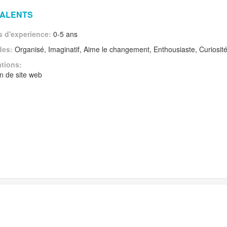
TALENTS
 d'experience:
0-5 ans
des:
Organisé, Imaginatif, Aime le changement, Enthousiaste, Curiosité,
ations:
n de site web