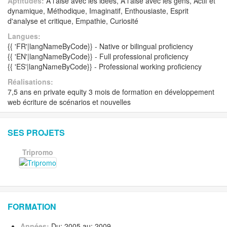
Aptitudes:
A l'aise avec les idées, A l'aise avec les gens, Actif et
dynamique, Méthodique, Imaginatif, Enthousiaste, Esprit
d'analyse et critique, Empathie, Curiosité
Langues:
{{ 'FR'|langNameByCode}} - Native or bilingual proficiency
{{ 'EN'|langNameByCode}} - Full professional proficiency
{{ 'ES'|langNameByCode}} - Professional working proficiency
Réalisations:
7,5 ans en private equity 3 mois de formation en développement
web écriture de scénarios et nouvelles
SES PROJETS
Tripromo
FORMATION
Années:
Du: 2005 au: 2009