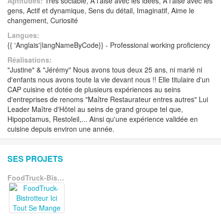
Aptitudes:
Très sociable, A l'aise avec les idées, A l'aise avec les
gens, Actif et dynamique, Sens du détail, Imaginatif, Aime le
changement, Curiosité
Langues:
{{ 'Anglais'|langNameByCode}} - Professional working proficiency
Réalisations:
"Justine" & "Jérémy" Nous avons tous deux 25 ans, ni marié ni
d'enfants nous avons toute la vie devant nous !! Elle titulaire d'un
CAP cuisine et dotée de plusieurs expériences au seins
d'entreprises de renoms "Maître Restaurateur entres autres" Lui
Leader Maître d'Hôtel au seins de grand groupe tel que,
Hipopotamus, Restoleil,... Ainsi qu'une expérience validée en
cuisine depuis environ une année.
SES PROJETS
FoodTruck-Bistrotteur Ici Tout Se Mange