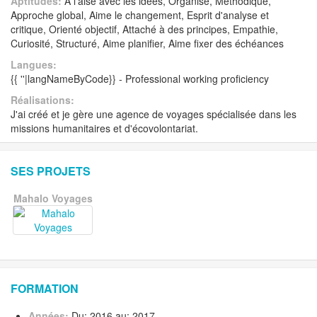
Aptitudes:
A l'aise avec les idées, Organisé, Méthodique,
Approche global, Aime le changement, Esprit d'analyse et
critique, Orienté objectif, Attaché à des principes, Empathie,
Curiosité, Structuré, Aime planifier, Aime fixer des échéances
Langues:
{{ ''|langNameByCode}} - Professional working proficiency
Réalisations:
J'ai créé et je gère une agence de voyages spécialisée dans les
missions humanitaires et d'écovolontariat.
SES PROJETS
Mahalo Voyages
FORMATION
Années:
Du: 2016 au: 2017