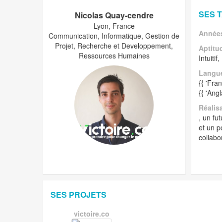
SES 
Nicolas Quay-cendre
Lyon, France
Années
Communication, Informatique, Gestion de
Projet, Recherche et Developpement,
Aptitu
Ressources Humaines
Intuiti
Langu
{{ 'Fra
{{ 'Ang
Réalis
, un fu
et un p
collabo
SES PROJETS
victoire.co