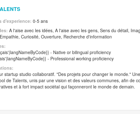
TALENTS
 d'experience:
0-5 ans
des:
A l'aise avec les idées, A l'aise avec les gens, Sens du détail, Imagi
f, Empathie, Curiosité, Ouverture, Recherche d'information
es:
nçais'|langNameByCode}} - Native or bilingual proficiency
lais'|langNameByCode}} - Professional working proficiency
ations:
tur startup studio collaboratif. "Des projets pour changer le monde." U
ool de Talents, unis par une vision et des valeurs communes, afin de 
ratives et à fort impact sociétal qui façonneront le monde de demain.