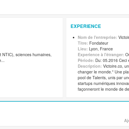
EXPERIENCE
Nom de l'entreprise:
Victoi
Titre:
Fondateur
Lieu:
Lyon, France
t NTIC), sciences humaines,
Experience à l'étranger:
O
...
Pèriode:
Du: 05.2016 Ceci 
Description:
Victoire.co, un
changer le monde." Une pla
pool de Talents, unis par u
startups numériques innovant
façonneront le monde de d
Aj