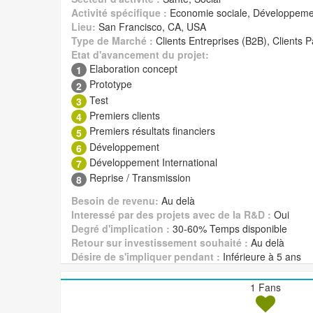
Activité spécifique :
Economie sociale, Développeme
Lieu:
San Francisco, CA, USA
Type de Marché :
Clients Entreprises (B2B), Clients P
Etat d'avancement du projet:
Elaboration concept
1
Prototype
2
Test
3
Premiers clients
4
Premiers résultats financiers
5
Développement
6
Développement International
7
Reprise / Transmission
8
Besoin de revenu:
Au delà
Interessé par des projets avec de la R&D :
Oui
Degré d'implication :
30-60% Temps disponible
Retour sur investissement souhaité :
Au delà
Désire de s'impliquer pendant :
Inférieure à 5 ans
1 Fans