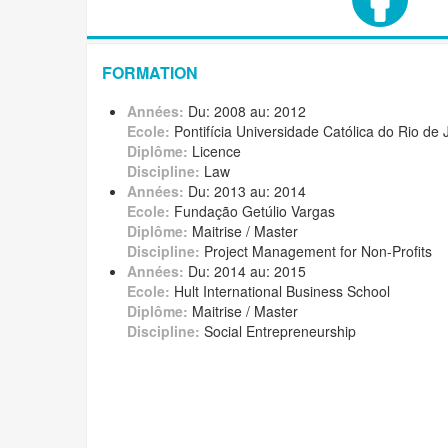
FORMATION
Années:
Du: 2008 au: 2012
Ecole:
Pontifícia Universidade Católica do Rio de 
Diplôme:
Licence
Discipline:
Law
Années:
Du: 2013 au: 2014
Ecole:
Fundação Getúlio Vargas
Diplôme:
Maitrise / Master
Discipline:
Project Management for Non-Profits
Années:
Du: 2014 au: 2015
Ecole:
Hult International Business School
Diplôme:
Maitrise / Master
Discipline:
Social Entrepreneurship