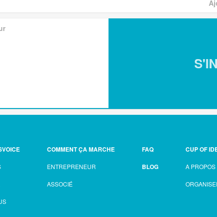
Aj
ur
S'I
SVOICE
COMMENT ÇA MARCHE
FAQ
CUP OF ID
S
ENTREPRENEUR
BLOG
A PROPOS
R
ASSOCIÉ
ORGANISE
US