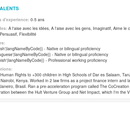
TALENTS
 d'experience:
0-5 ans
des:
A l'aise avec les idées, A l'aise avec les gens, Imaginatif, Aime l
, Persuasif, Flexibilité
es:
lish'|langNameByCode}} - Native or bilingual proficiency
tuguese'|langNameByCode}} - Native or bilingual proficiency
nish'|langNameByCode}} - Professional working proficiency
ations:
Human Rights to +300 children in High Schools of Dar es Salaam, Tanza
 Nairobi, Kenya. Worked in 2 law firms as a project finance intern and la
Janeiro, Brasil. Ran a pre-acceleration program called The CoCreation 
ration between the Hult Venture Group and Net Impact, which I'm the V