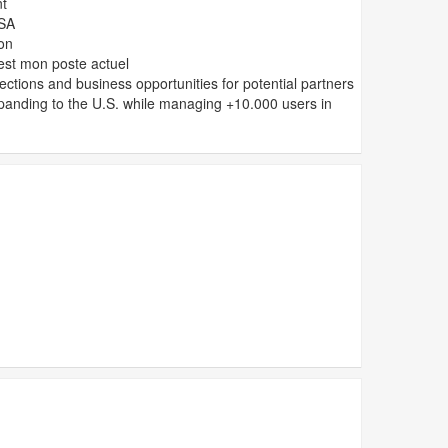
t
USA
on
est mon poste actuel
ctions and business opportunities for potential partners
panding to the U.S. while managing +10.000 users in