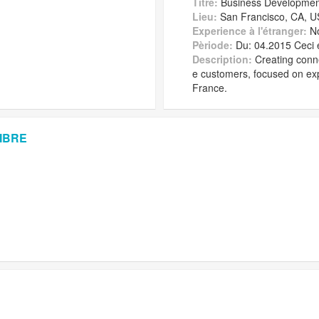
Titre:
Business Developmen
Lieu:
San Francisco, CA, 
Experience à l'étranger:
N
Pèriode:
Du: 04.2015 Ceci 
Description:
Creating conne
e customers, focused on ex
France.
MBRE