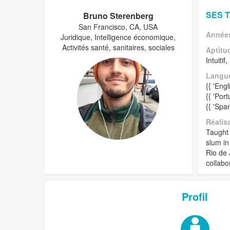
SES 
Bruno Sterenberg
San Francisco, CA, USA
Années
Juridique, Intelligence économique,
Activités santé, sanitaires, sociales
Aptitu
Intuitif
Langu
{{ 'Eng
{{ 'Por
{{ 'Spa
Réalis
Taught 
slum in
Rio de 
collabo
Profil