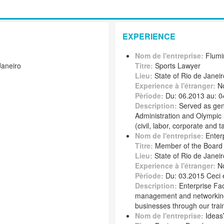
EXPERIENCE
Nom de l'entreprise:
Flumi
Janeiro
Titre:
Sports Lawyer
Lieu:
State of Rio de Janeiro
Experience à l'étranger:
N
Pèriode:
Du: 06.2013 au: 0
Description:
Served as gene
Administration and Olympic
(civil, labor, corporate and t
Nom de l'entreprise:
Enterp
Titre:
Member of the Board o
Lieu:
State of Rio de Janeiro
Experience à l'étranger:
N
Pèriode:
Du: 03.2015 Ceci 
Description:
Enterprise Faci
management and networking 
businesses through our train
Nom de l'entreprise:
Ideas