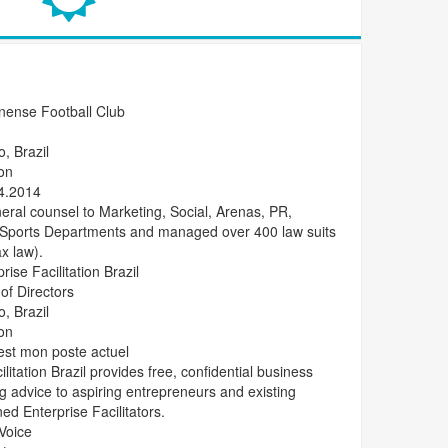
nense Football Club
, Brazil
on
4.2014
ral counsel to Marketing, Social, Arenas, PR,
 Sports Departments and managed over 400 law suits
ax law).
rise Facilitation Brazil
f Directors
, Brazil
on
est mon poste actuel
litation Brazil provides free, confidential business
advice to aspiring entrepreneurs and existing
ed Enterprise Facilitators.
Voice