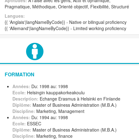
Aptitudes:
A l'aise avec les gens, Actif et dynamique,
Pragmatique, Méthodique, Orienté objectif, Flexibilité, Structuré
Langues:
{{ 'Anglais'|langNameByCode}} - Native or bilingual proficiency
{{ 'Allemand'|langNameByCode}} - Limited working proficiency
FORMATION
Années:
Du: 1998 au: 1998
Ecole:
Helsingin kauppakorkeakoulu
Description:
Echange Erasmus à Helsinki en Finlande
Diplôme:
Master of Business Administration (M.B.A.)
Discipline:
Marketing, Management
Années:
Du: 1994 au: 1998
Ecole:
ESSEC
Diplôme:
Master of Business Administration (M.B.A.)
Discipline:
Marketing, finance