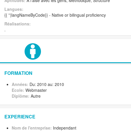
Aptitudes:
A l'aise avec les gens, Méthodique, Structuré
Langues:
{{ ''|langNameByCode}} - Native or bilingual proficiency
Réalisations:
.
FORMATION
Années:
Du: 2010 au: 2010
Ecole:
Webmaster
Diplôme:
Autre
EXPERIENCE
Nom de l'entreprise:
Independant