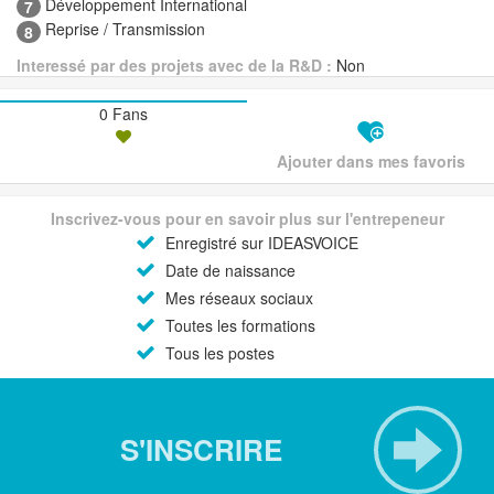
Développement International
7
Reprise / Transmission
8
Interessé par des projets avec de la R&D :
Non
0 Fans
Ajouter dans mes favoris
Inscrivez-vous pour en savoir plus sur l'entrepeneur
Enregistré sur IDEASVOICE
Date de naissance
Mes réseaux sociaux
Toutes les formations
Tous les postes
S'INSCRIRE