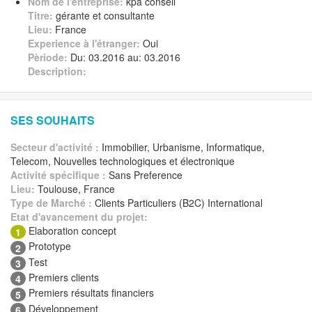
Nom de l'entreprise:
kpa conseil
Titre:
gérante et consultante
Lieu:
France
Experience à l'étranger:
Oui
Pèriode:
Du: 03.2016 au: 03.2016
Description:
SES SOUHAITS
Secteur d'activité :
Immobilier, Urbanisme, Informatique,
Telecom, Nouvelles technologiques et électronique
Activité spécifique :
Sans Preference
Lieu:
Toulouse, France
Type de Marché :
Clients Particuliers (B2C) International
Etat d'avancement du projet:
Elaboration concept
1
Prototype
2
Test
3
Premiers clients
4
Premiers résultats financiers
5
Développement
6