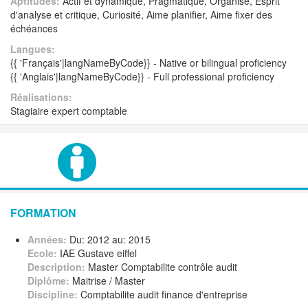
Aptitudes:
Actif et dynamique, Pragmatique, Organisé, Esprit
d'analyse et critique, Curiosité, Aime planifier, Aime fixer des
échéances
Langues:
{{ 'Français'|langNameByCode}} - Native or bilingual proficiency
{{ 'Anglais'|langNameByCode}} - Full professional proficiency
Réalisations:
Stagiaire expert comptable
FORMATION
Années:
Du: 2012 au: 2015
Ecole:
IAE Gustave eiffel
Description:
Master Comptabilite contrôle audit
Diplôme:
Maitrise / Master
Discipline:
Comptabilite audit finance d'entreprise