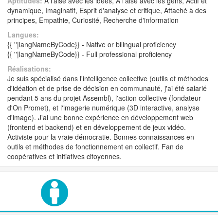
Aptitudes:
A l'aise avec les idées, A l'aise avec les gens, Actif et
dynamique, Imaginatif, Esprit d'analyse et critique, Attaché à des
principes, Empathie, Curiosité, Recherche d'information
Langues:
{{ ''|langNameByCode}} - Native or bilingual proficiency
{{ ''|langNameByCode}} - Full professional proficiency
Réalisations:
Je suis spécialisé dans l'intelligence collective (outils et méthodes
d'idéation et de prise de décision en communauté, j'ai été salarié
pendant 5 ans du projet Assembl), l'action collective (fondateur
d'On Promet), et l'imagerie numérique (3D interactive, analyse
d'image). J'ai une bonne expérience en développement web
(frontend et backend) et en développement de jeux vidéo.
Activiste pour la vraie démocratie. Bonnes connaissances en
outils et méthodes de fonctionnement en collectif. Fan de
coopératives et initiatives citoyennes.