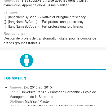
Aptitudes:
Très sociable, A l'aise avec les gens, Actif et
dynamique, Approche global, Aime planifier
Langues:
{{ ''|langNameByCode}} - Native or bilingual proficiency
{{ ''|langNameByCode}} - Full professional proficiency
{{ ''|langNameByCode}} - Full professional proficiency
Réalisations:
Gestion de projets de transformation digital pour le compte de
grands groupes français
FORMATION
Années:
Du: 2010 au: 2015
Ecole:
Université Paris 1 - Panthéon Sorbonne - Ecole de
Management de la Sorbonne
Diplôme:
Maitrise / Master