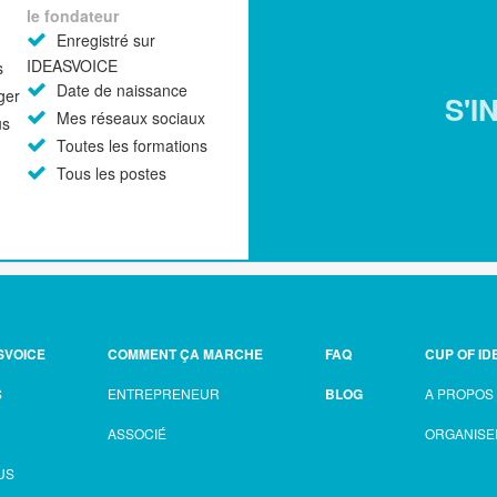
le fondateur
Enregistré sur
IDEASVOICE
s
Date de naissance
ger
S'I
Mes réseaux sociaux
us
Toutes les formations
Tous les postes
SVOICE
COMMENT ÇA MARCHE
FAQ
CUP OF ID
S
ENTREPRENEUR
BLOG
A PROPOS
R
ASSOCIÉ
ORGANISE
US