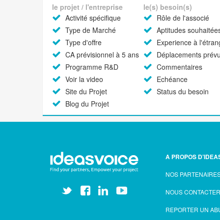
le projet / l'entreprise
le(s) besoin(s)
Activité spécifique
Rôle de l'associé
Type de Marché
Aptitudes souhaitée
Type d'offre
Experience à l'étran
CA prévisionnel à 5 ans
Déplacements prév
Programme R&D
Commentaires
Voir la video
Echéance
Site du Projet
Status du besoin
Blog du Projet
A PROPOS D’IDEA
NOS PARTENAIRE
NOUS CONTACTE
REPORTER UN AB