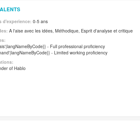
TALENTS
 d'experience:
0-5 ans
des:
A l'aise avec les idées, Méthodique, Esprit d'analyse et critique
es:
lais'|langNameByCode}} - Full professional proficiency
emand'|langNameByCode}} - Limited working proficiency
ations:
nder of Hablo