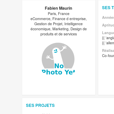
SES 
Fabien Maurin
Paris, France
Années
eCommerce, Finance d entreprise,
Gestion de Projet, Intelligence
Aptitu
économique, Marketing, Design de
Langu
produits et de services
{{ 'ang
{{ 'all
Réalis
Co-fou
SES PROJETS