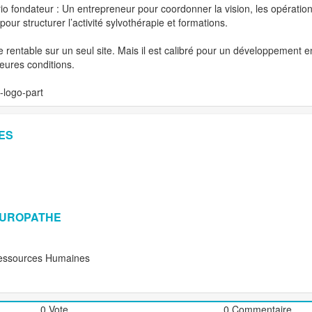
trio fondateur : Un entrepreneur pour coordonner la vision, les opérati
pour structurer l’activité sylvothérapie et formations.
ntable sur un seul site. Mais il est calibré pour un développement en 
leures conditions.
-logo-part
ES
TUROPATHE
essources Humaines
0 Vote
0 Commentaire