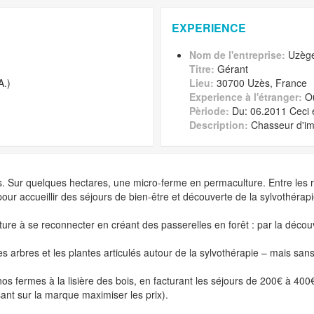
EXPERIENCE
Nom de l'entreprise:
Uzège
Titre:
Gérant
A.)
Lieu:
30700 Uzès, France
Experience à l'étranger:
O
Pèriode:
Du: 06.2011 Ceci 
Description:
Chasseur d'im
. Sur quelques hectares, une micro-ferme en permaculture. Entre les ra
ur accueillir des séjours de bien-être et découverte de la sylvothérapi
re à se reconnecter en créant des passerelles en forêt : par la décou
 arbres et les plantes articulés autour de la sylvothérapie – mais sans s
rmes à la lisière des bois, en facturant les séjours de 200€ à 400€ pa
lisant sur la marque maximiser les prix).