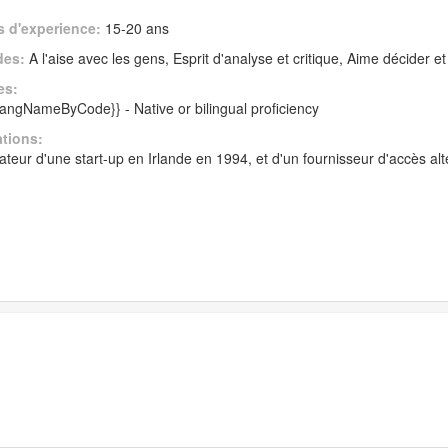
 d'experience:
15-20 ans
des:
A l'aise avec les gens, Esprit d'analyse et critique, Aime décider e
es:
|langNameByCode}} - Native or bilingual proficiency
ations:
teur d'une start-up en Irlande en 1994, et d'un fournisseur d'accès al